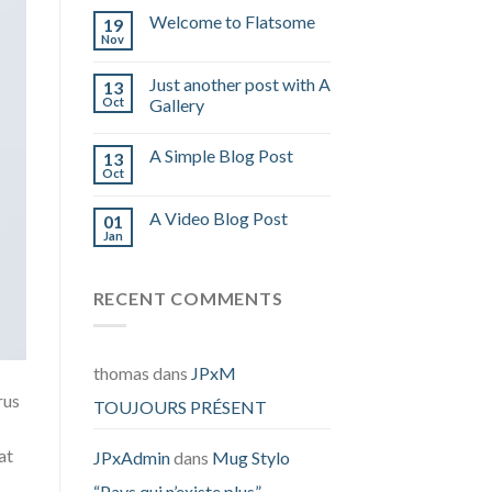
Welcome to Flatsome
19
Nov
Just another post with A
13
Oct
Gallery
A Simple Blog Post
13
Oct
A Video Blog Post
01
Jan
RECENT COMMENTS
thomas
dans
JPxM
rus
TOUJOURS PRÉSENT
at
JPxAdmin
dans
Mug Stylo
“Pays qui n’existe plus”