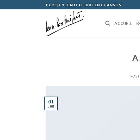
Skip
PUISQU'IL FAUT LE DIRE EN CHANSON
to
content
ACCUEIL
B
A
POST
01
Jan