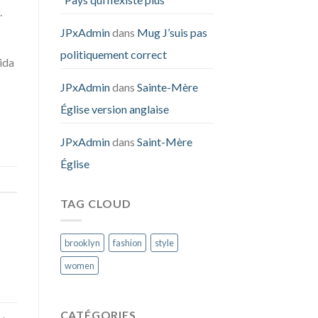
.
JPxAdmin
dans
Mug J’suis pas
politiquement correct
ida
JPxAdmin
dans
Sainte-Mère
Église version anglaise
JPxAdmin
dans
Saint-Mère
Église
TAG CLOUD
brooklyn
fashion
style
women
CATÉGORIES