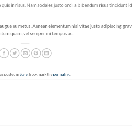
quis in risus. Nam sodales justo orci, a bibendum risus tincidunt id
i augue eu metus. Aenean elementum nisi vitae justo adipiscing grav
entum quam, vel semper mi tempus ac.
as posted in
Style
. Bookmark the
permalink
.