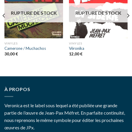
RUPTURE DE STOCK
RUPTURE DE STOCK
VINYLES
VINYLES
Camerone / Muchachos
Véronika
30,00
€
12,00
€
À PROPOS
Veronica est le label sous lequel a été publiée une grande
partie de l’œuvre de Jean-Pax Méfret. En parfaite continuité,
nous reprenons le même symbole pour éditer les prochaines
œuvres de JPx.