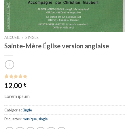
ACCUEIL
/
SINGLE
Sainte-Mère Église version anglaise
Noté
1
5.00
12,00
€
sur 5 basé
sur
notation
Lorem ipsum
client
Catégorie :
Single
Étiquettes :
musique
,
single