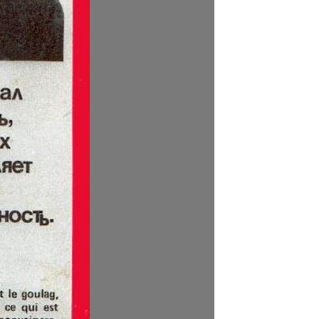
NEWSLETTER
age
re
: