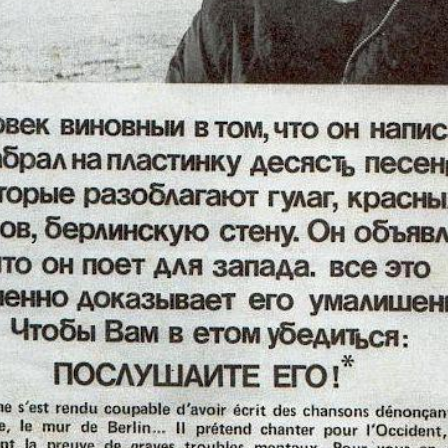
OS PRATIQUES
NOUS CONTACTER
avoir plus sur les conditions
Vous pouvez utiliser notre
rales de vente.
formulaire de contact sur la p
“Nous contacter”
ou nous écri
directement à l’adresse e-mail 
admin@jpx-shop.fr