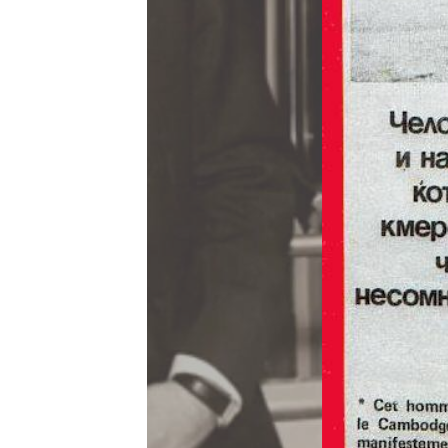
À PROPOS
INF
Veronica est le label sous lequel a
En s
été publiée une grande partie de
géné
l’œuvre de Jean-Pax Méfret. En
parfaite continuité, nous reprenons
le même symbole pour éditer les
prochaines œuvres de JPx.
BOUTIQUE
NOUS CONTACTER