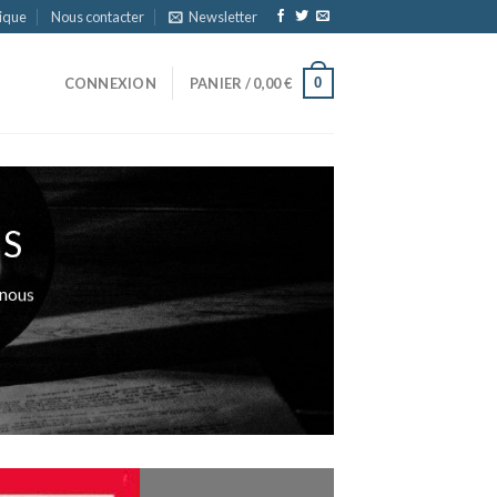
ique
Nous contacter
Newsletter
0
CONNEXION
PANIER /
0,00
€
ES
 nous