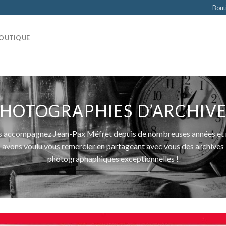
Bout
OUTIQUE
HOTOGRAPHIES D’ARCHIV
 accompagnez Jean-Pax Méfret depuis de nombreuses années et
avons voulu vous remercier en partageant avec vous des archives
photographaphiques exceptionnelles !