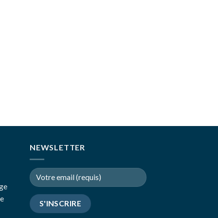
NEWSLETTER
age
re
: