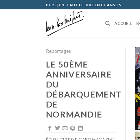
Skip
PUISQU'IL FAUT LE DIRE EN CHANSON
to
content
ACCUEIL
B
Reportages
LE 50ÈME
ANNIVERSAIRE
DU
DÉBARQUEMENT
DE
NORMANDIE
ÉTIQUETTES:
FIGARO MAGAZINE